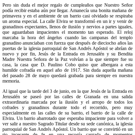
Pero sin duda el mejor regalo de cumpleaños que Nuestro Señor
podía recibir estaba aún por llegar. Amanecía una bonita mañana de
primavera y en el ambiente de un barrio casi olvidado se respiraba
un aroma especial. La calle Elvira se transformó en un ir y venir de
granadinos expectantes, llenos de ilusión y nervios a partes iguales,
que aguardaban impacientes el momento tan esperado. El reloj
marcaba la hora del ángelus cuando las campanas del templo
granadino anunciaban con fuerza que después de dieciocho años las
puertas de la iglesia parroquial de San Andrés Apóstol se abrían de
nuevo y por fin, Jesús de la Entrada en Jerusalén y su Bendita
Madre Nuestra Señora de la Paz volvían a la que siempre fue su
casa, la casa que D. Paulino Cobo quiso que albergara a esta
humilde cofradía en aquel año de 1917. Sin duda aquella mañana
del pasado 28 de mayo quedará grabada para siempre en nuestra
memoria.
Al igual que la tarde del 3 de junio, en la que Jesús de la Entrada en
Jerusalén se paseó por las calles de Granada en una salida
extraordinaria marcada por la ilusión y el arropo de todos los
cofrades y granadinos durante todo el recorrido, pero muy
especialmente en las calles de su barrio, el barrio de la calle de
Elvira. Un barrio abarrotado que esperaba impaciente para volver a
ver salir a nuestro Sagrado Titular desde su sede canónica, la iglesia
parroquial de San Andrés Apóstol. Un barrio que se convirtió en un
rio incesante de fe en una recogía cargada de momentos