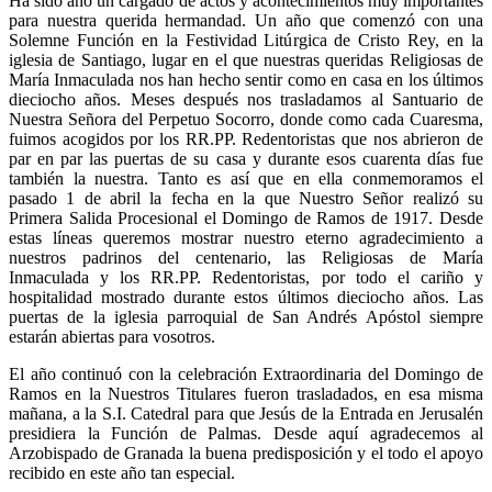
Ha sido año un cargado de actos y acontecimientos muy importantes
para nuestra querida hermandad. Un año que comenzó con una
Solemne Función en la Festividad Litúrgica de Cristo Rey, en la
iglesia de Santiago, lugar en el que nuestras queridas Religiosas de
María Inmaculada nos han hecho sentir como en casa en los últimos
dieciocho años. Meses después nos trasladamos al Santuario de
Nuestra Señora del Perpetuo Socorro, donde como cada Cuaresma,
fuimos acogidos por los RR.PP. Redentoristas que nos abrieron de
par en par las puertas de su casa y durante esos cuarenta días fue
también la nuestra. Tanto es así que en ella conmemoramos el
pasado 1 de abril la fecha en la que Nuestro Señor realizó su
Primera Salida Procesional el Domingo de Ramos de 1917. Desde
estas líneas queremos mostrar nuestro eterno agradecimiento a
nuestros padrinos del centenario, las Religiosas de María
Inmaculada y los RR.PP. Redentoristas, por todo el cariño y
hospitalidad mostrado durante estos últimos dieciocho años. Las
puertas de la iglesia parroquial de San Andrés Apóstol siempre
estarán abiertas para vosotros.
El año continuó con la celebración Extraordinaria del Domingo de
Ramos en la Nuestros Titulares fueron trasladados, en esa misma
mañana, a la S.I. Catedral para que Jesús de la Entrada en Jerusalén
presidiera la Función de Palmas. Desde aquí agradecemos al
Arzobispado de Granada la buena predisposición y el todo el apoyo
recibido en este año tan especial.