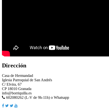
Dirección
Casa de Hermandad
Iglesia Parroquial de San Andrés
C/ Elvira, 67
CP 18010 Granada
info@borriquilla.es
602080262 (L-V de 9h-11h) o Whatsapp