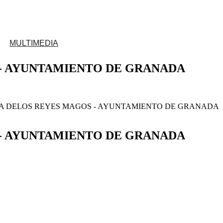
MULTIMEDIA
io
 - AYUNTAMIENTO DE GRANADA
esús
alén
ATA DELOS REYES MAGOS - AYUNTAMIENTO DE GRANADA
 en Jerusalén
Descarga aquí tu solicitud
io
 - AYUNTAMIENTO DE GRANADA