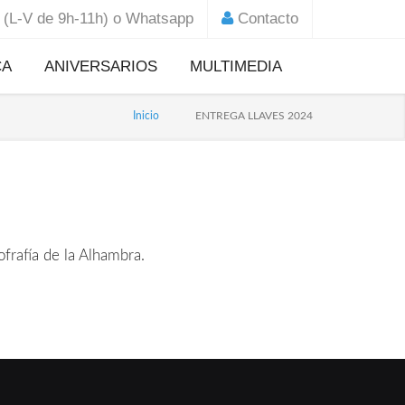
(L-V de 9h-11h) o Whatsapp
Contacto
CA
ANIVERSARIOS
MULTIMEDIA
Noticias 75 Aniversario
Inicio
ENTREGA LLAVES 2024
l de
Fundacional
l
Noticias Centenario
ada en Jerusalén
Jesús de la Entrada en
Jerusalén
carga aquí tu solicitud
Noticias 50 Aniversario
frafía de la Alhambra.
Ntra. Sra. de la Paz