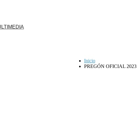
LTIMEDIA
Inicio
PREGÓN OFICIAL 2023
 en Jerusalén
Descarga aquí tu solicitud