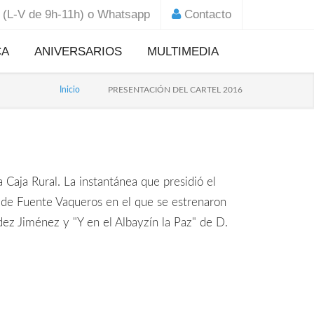
(L-V de 9h-11h) o Whatsapp
Contacto
CA
ANIVERSARIOS
MULTIMEDIA
Noticias 75 Aniversario
Inicio
PRESENTACIÓN DEL CARTEL 2016
l de
Fundacional
l
Noticias Centenario
ada en Jerusalén
Jesús de la Entrada en
Jerusalén
carga aquí tu solicitud
a Caja Rural. La instantánea que presidió el
Noticias 50 Aniversario
a de Fuente Vaqueros en el que se estrenaron
Ntra. Sra. de la Paz
z Jiménez y "Y en el Albayzín la Paz" de D.