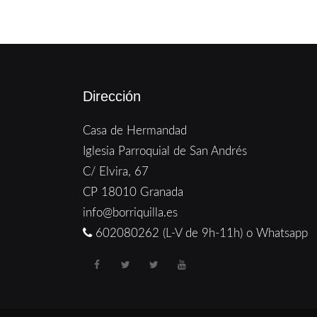
Dirección
Casa de Hermandad
Iglesia Parroquial de San Andrés
C/ Elvira, 67
CP 18010 Granada
info@borriquilla.es
602080262 (L-V de 9h-11h) o Whatsapp