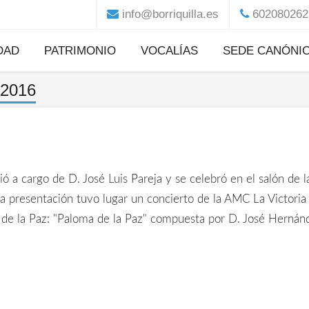
info@borriquilla.es
602080262 
DAD
PATRIMONIO
VOCALÍAS
SEDE CANÓNI
2016
Ajuar de Nuestros
Iglesia parroquia
Boletín "Palmas y Olivos"
Hazte Hermano
Titulares
San Andrés Apósto
Centenario Jesús de la Entr
Paso de misterio
Proyecto de
Restauración
Historia
Des
Paso de palio
Horarios
ó a cargo de D. José Luis Pareja y se celebró en el salón de l
Patrimonio Musical
 la presentación tuvo lugar un concierto de la AMC La Victori
de la Paz: "Paloma de la Paz" compuesta por D. José Hernánde
Enseres