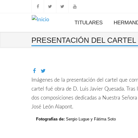
TITULARES
HERMAN
PRESENTACIÓN DEL CARTEL 
Nuestro Padre Jesús
Saludo del Hermano Mayor
Hazte Hermano Activo
en la Entrada en
Jerusalén
Junta de Gobierno
Secretaría
Nuestra Señora de
Noticias
Calendario de actos
la Paz
Imágenes de la presentación del cartel que corri
Calendario de eventos
Reparto Tarjetas de Sitio
cartel fué obra de D. Luis Javier Quesada. Tras
Normas
dos composiciones dedicadas a Nuestra Señora 
José León Alapont.
Fotografías de:
Sergio Lugue y Fátima Soto