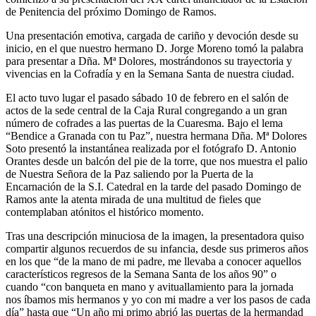
de Penitencia del próximo Domingo de Ramos.
Una presentación emotiva, cargada de cariño y devoción desde su
inicio, en el que nuestro hermano D. Jorge Moreno tomó la palabra
para presentar a Dña. Mª Dolores, mostrándonos su trayectoria y
vivencias en la Cofradía y en la Semana Santa de nuestra ciudad.
El acto tuvo lugar el pasado sábado 10 de febrero en el salón de
actos de la sede central de la Caja Rural congregando a un gran
número de cofrades a las puertas de la Cuaresma. Bajo el lema
“Bendice a Granada con tu Paz”, nuestra hermana Dña. Mª Dolores
Soto presentó la instantánea realizada por el fotógrafo D. Antonio
Orantes desde un balcón del pie de la torre, que nos muestra el palio
de Nuestra Señora de la Paz saliendo por la Puerta de la
Encarnación de la S.I. Catedral en la tarde del pasado Domingo de
Ramos ante la atenta mirada de una multitud de fieles que
contemplaban atónitos el histórico momento.
Tras una descripción minuciosa de la imagen, la presentadora quiso
compartir algunos recuerdos de su infancia, desde sus primeros años
en los que “de la mano de mi padre, me llevaba a conocer aquellos
característicos regresos de la Semana Santa de los años 90” o
cuando “con banqueta en mano y avituallamiento para la jornada
nos íbamos mis hermanos y yo con mi madre a ver los pasos de cada
día” hasta que “Un año mi primo abrió las puertas de la hermandad