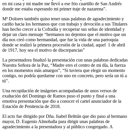
en mi casa y mi madre me llevó a ese frio cuartillo de San Andrés
donde me estaba esperando mi primer traje de nazarena”.
Mª Dolores también quiso tener unas palabras de agradecimiento y
cariño hacia los hermanos que con trabajo y devoción a sus Titulares
han hecho crecer a la Cofradía y recuperar sus señas de identidad y
dejar un claro mensaje “hermanos no dejemos que el motivo que un
día nos creó como hermandad, que fue la vida de una parroquia
donde se realizó la primera procesión de la ciudad, aquel 1 de abril
de 1917, hoy sea el motivo de discrepancias”
La presentadora finalizó la presentación con unas palabras dedicadas
Nuestra Señora de la Paz, “Madre eres el centro de mi día, la fuerza
en los momentos más amargos”, “Si tuviera que elegir un momento
contigo, no podría quedarme con uno en concreto, pero sería un tú a
tú”.
Una recopilación de imágenes acompañadas de unos versos de
exaltación del Domingo de Ramos puso el punto y final a una
emotiva presentación que dio a conocer el cartel anunciador de la
Estación de Penitencia de 2018.
El acto fue dirigido por Dña. Isabel Beltrán que dio paso al hermano
mayor, D. Eugenio Almohalla para dirigir unas palabras de
agradecimiento a la presentadora y al público congregado. A