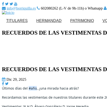
info@borriquilla.es
602080262 (L-V de 9h-11h) o Whatsapp
TITULARES
HERMANDAD
PATRIMONIO
V
RECUERDOS DE LAS VESTIMENTAS DE
Nuestro Padre Jesús en
Ajuar de Nuestros
la Entrada en Jerusalén
Titulares
Saludo del Hermano Mayor
Hazte Hermano Activo
Nuestra Señora de la
Paso de misterio
Paz
Junta de Gobierno
Secretaría
Paso de palio
Noticias
Calendario de actos
Patrimonio Musical
RECUERDOS DE LAS VESTIMENTAS DE
Calendario de eventos
Reparto Tarjetas de Sitio
Enseres
Dic 29, 2025
Normas
Últimos días del
#año
, ¿una mirada hacia atrás?
Recordamos las vestimentas de nuestros titulares durante este 2
Vestimentas: N.H.D. Álvaro Gonzálezy D. Jorge Heredia