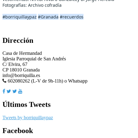
Fotografías: Archivo cofradía
#borriquillaypaz
#Granada
#recuerdos
Dirección
Casa de Hermandad
Iglesia Parroquial de San Andrés
C/ Elvira, 67
CP 18010 Granada
info@borriquilla.es
602080262 (L-V de 9h-11h) o Whatsapp
Últimos Tweets
Tweets by borriquillaypaz
Facebook