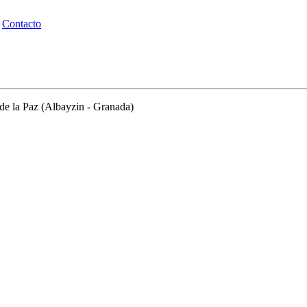
Contacto
 de la Paz (Albayzin - Granada)
Boletín "Palmas y Olivos"
Centenario Jesús de la Entrada
Hazte Hermano
Historia