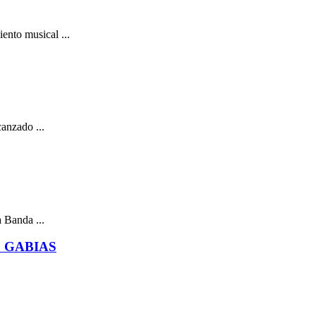
ento musical ...
canzado ...
a Banda ...
 GABIAS