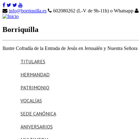
info@borriquilla.es
602080262 (L-V de 9h-11h) o Whatsapp
Borriquilla
Ilustre Cofradía de la Entrada de Jesús en Jerusalén y Nuestra Señora
TITULARES
HERMANDAD
Nuestro Padre Jesús en
la Entrada en Jerusalén
PATRIMONIO
Nuestra Señora de la
VOCALÍAS
Paz
Ajuar de Nuestros
Saludo del Hermano Mayor
Titulares
SEDE CANÓNICA
Junta de Gobierno
Paso de misterio
ANIVERSARIOS
Noticias
Iglesia parroquial de
Hazte Hermano Activo
Paso de palio
San Andrés Apóstol