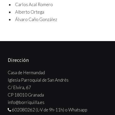
Carlos Acal Romero
Alberto Ortega
Álvaro Caño González
Dirección
Casa de Hermandad
Iglesia Parroquial de San Andrés
C/ Elvira, 67
CP 18010 Granada
info@borriquilla.es
602080262 (L-V de 9h-11h) o Whatsapp