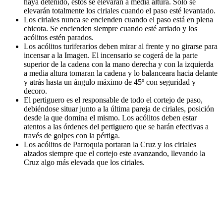
haya detenido, éstos se elevarán a media altura. Sólo se
elevarán totalmente los ciriales cuando el paso esté levantado.
Los ciriales nunca se encienden cuando el paso está en plena
chicota. Se encienden siempre cuando esté arriado y los
acólitos estén parados.
Los acólitos turiferarios deben mirar al frente y no girarse para
incensar a la Imagen. El incensario se cogerá de la parte
superior de la cadena con la mano derecha y con la izquierda
a media altura tomaran la cadena y lo balanceara hacia delante
y atrás hasta un ángulo máximo de 45º con seguridad y
decoro.
El pertiguero es el responsable de todo el cortejo de paso,
debiéndose situar junto a la última pareja de ciriales, posición
desde la que domina el mismo. Los acólitos deben estar
atentos a las órdenes del pertiguero que se harán efectivas a
través de golpes con la pértiga.
Los acólitos de Parroquia portaran la Cruz y los ciriales
alzados siempre que el cortejo este avanzando, llevando la
Cruz algo más elevada que los ciriales.