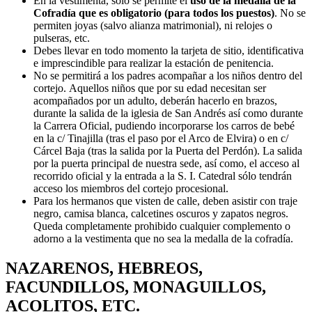
En la vestimenta, solo se permite el
uso de la medalla de la
Cofradía que es obligatorio (para todos los puestos)
. No se
permiten joyas (salvo alianza matrimonial), ni relojes o
pulseras, etc.
Debes llevar en todo momento la tarjeta de sitio, identificativa
e imprescindible para realizar la estación de penitencia.
No se permitirá a los padres acompañar a los niños dentro del
cortejo. Aquellos niños que por su edad necesitan ser
acompañados por un adulto, deberán hacerlo en brazos,
durante la salida de la iglesia de San Andrés así como durante
la Carrera Oficial, pudiendo incorporarse los carros de bebé
en la c/ Tinajilla (tras el paso por el Arco de Elvira) o en c/
Cárcel Baja (tras la salida por la Puerta del Perdón). La salida
por la puerta principal de nuestra sede, así como, el acceso al
recorrido oficial y la entrada a la S. I. Catedral sólo tendrán
acceso los miembros del cortejo procesional.
Para los hermanos que visten de calle, deben asistir con traje
negro, camisa blanca, calcetines oscuros y zapatos negros.
Queda completamente prohibido cualquier complemento o
adorno a la vestimenta que no sea la medalla de la cofradía.
NAZARENOS, HEBREOS,
FACUNDILLOS, MONAGUILLOS,
ACOLITOS, ETC.