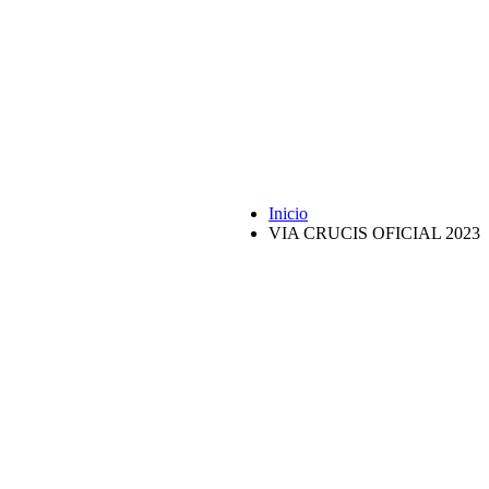
Inicio
VIA CRUCIS OFICIAL 2023
 en Jerusalén
Descarga aquí tu solicitud